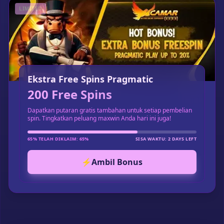
LIMITED
Ekstra Free Spins Pragmatic
200 Free Spins
Dapatkan putaran gratis tambahan untuk setiap pembelian
spin. Tingkatkan peluang maxwin Anda hari ini juga!
65% TELAH DIKLAIM: 65%
SISA WAKTU: 2 DAYS LEFT
⚡
Ambil Bonus