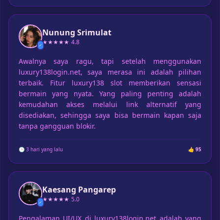
Nunung Srimulat
★★★★★
4.8
✓
Awalnya saya ragu, tapi setelah menggunakan
luxury138login.net, saya merasa ini adalah pilihan
terbaik. Fitur luxury138 slot memberikan sensasi
bermain yang nyata. Yang paling penting adalah
kemudahan akses melalui link alternatif yang
disediakan, sehingga saya bisa bermain kapan saja
tanpa gangguan blokir.
🕒 3 hari yang lalu
👍 95
Kaesang Pangarep
★★★★★
5.0
✓
Pengalaman UI/UX di luxury138login.net adalah yang