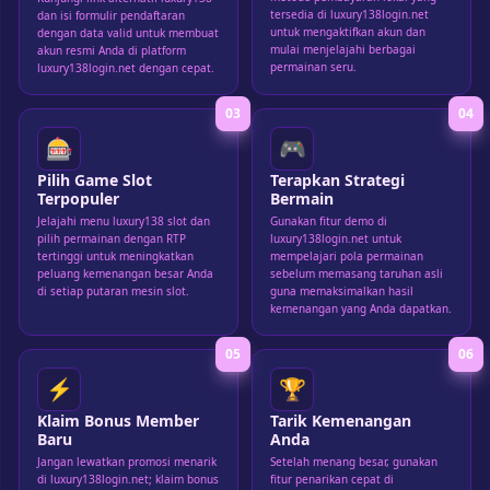
tersedia di luxury138login.net
dan isi formulir pendaftaran
untuk mengaktifkan akun dan
dengan data valid untuk membuat
mulai menjelajahi berbagai
akun resmi Anda di platform
permainan seru.
luxury138login.net dengan cepat.
03
04
🎰
🎮
Pilih Game Slot
Terapkan Strategi
Terpopuler
Bermain
Jelajahi menu luxury138 slot dan
Gunakan fitur demo di
pilih permainan dengan RTP
luxury138login.net untuk
tertinggi untuk meningkatkan
mempelajari pola permainan
peluang kemenangan besar Anda
sebelum memasang taruhan asli
di setiap putaran mesin slot.
guna memaksimalkan hasil
kemenangan yang Anda dapatkan.
05
06
⚡
🏆
Klaim Bonus Member
Tarik Kemenangan
Baru
Anda
Jangan lewatkan promosi menarik
Setelah menang besar, gunakan
di luxury138login.net; klaim bonus
fitur penarikan cepat di