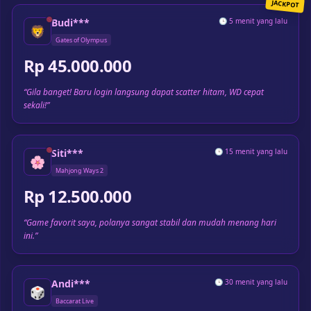
JACKPOT
Budi***
🕒 5 menit yang lalu
🦁
Gates of Olympus
Rp 45.000.000
“Gila banget! Baru login langsung dapat scatter hitam, WD cepat
sekali!”
Siti***
🕒 15 menit yang lalu
🌸
Mahjong Ways 2
Rp 12.500.000
“Game favorit saya, polanya sangat stabil dan mudah menang hari
ini.”
Andi***
🕒 30 menit yang lalu
🎲
Baccarat Live