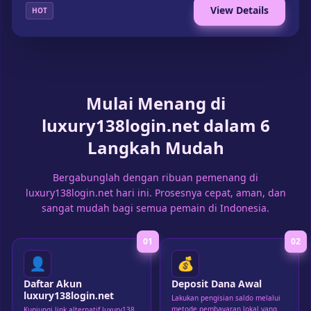
View Details
HOT
Mulai Menang di
luxury138login.net dalam 6
Langkah Mudah
Bergabunglah dengan ribuan pemenang di
luxury138login.net hari ini. Prosesnya cepat, aman, dan
sangat mudah bagi semua pemain di Indonesia.
01
02
👤
💰
Daftar Akun
Deposit Dana Awal
luxury138login.net
Lakukan pengisian saldo melalui
metode pembayaran lokal yang
Kunjungi link alternatif luxury138