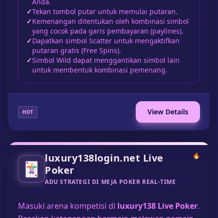
Anda.
Tekan tombol putar untuk memulai putaran.
Kemenangan ditentukan oleh kombinasi simbol
yang cocok pada garis pembayaran (paylines).
Dapatkan simbol Scatter untuk mengaktifkan
putaran gratis (Free Spins).
Simbol Wild dapat menggantikan simbol lain
untuk membentuk kombinasi pemenang.
View Details
HOT
luxury138login.net Live
🔥
🃏
Poker
ADU STRATEGI DI MEJA POKER REAL-TIME
Masuki arena kompetisi di
luxury138 Live Poker
.