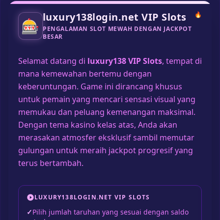
luxury138login.net VIP Slots
🔥
🎰
PENGALAMAN SLOT MEWAH DENGAN JACKPOT
BESAR
Selamat datang di
luxury138 VIP Slots
, tempat di
mana kemewahan bertemu dengan
keberuntungan. Game ini dirancang khusus
untuk pemain yang mencari sensasi visual yang
memukau dan peluang kemenangan maksimal.
Dengan tema kasino kelas atas, Anda akan
merasakan atmosfer eksklusif sambil memutar
gulungan untuk meraih jackpot progresif yang
terus bertambah.
LUXURY138LOGIN.NET VIP SLOTS
Pilih jumlah taruhan yang sesuai dengan saldo