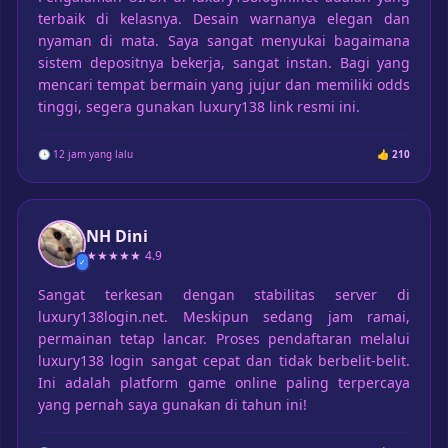
terbaik di kelasnya. Desain warnanya elegan dan
nyaman di mata. Saya sangat menyukai bagaimana
sistem depositnya bekerja, sangat instan. Bagi yang
mencari tempat bermain yang jujur dan memiliki odds
tinggi, segera gunakan luxury138 link resmi ini.
🕒 12 jam yang lalu
👍 210
NH Dini
★★★★★
4.9
✓
Sangat terkesan dengan stabilitas server di
luxury138login.net. Meskipun sedang jam ramai,
permainan tetap lancar. Proses pendaftaran melalui
luxury138 login sangat cepat dan tidak berbelit-belit.
Ini adalah platform game online paling terpercaya
yang pernah saya gunakan di tahun ini!