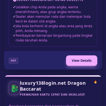
Letakkan chip Anda pada angka, warna
(merah/hitam), atau grup angka tertentu.
Dealer akan memutar roda dan melempar bola
kecil ke dalam slot angka.
Jika bola berhenti di angka atau area yang Anda
pilih, Anda menang.
Pembayaran bervariasi tergantung pada tingkat
risiko taruhan Anda.
View Details
HOT
luxury138login.net Dragon
🔥
🐉
Baccarat
PERMAINAN KARTU CEPAT DAN EKSKLUSIF