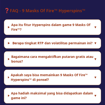
❓
FAQ - 9 Masks Of Fire™ Hyperspins™
Apa itu fitur Hyperspins dalam game 9 Masks Of
▼
Fire™?
Berapa tingkat RTP dan volatilitas permainan ini?
▼
Bagaimana cara mengaktifkan putaran gratis atau
▼
bonus?
Apakah saya bisa memainkan 9 Masks Of Fire™
▼
Hyperspins™ di ponsel?
Apa hadiah maksimal yang bisa didapatkan dalam
▼
game ini?