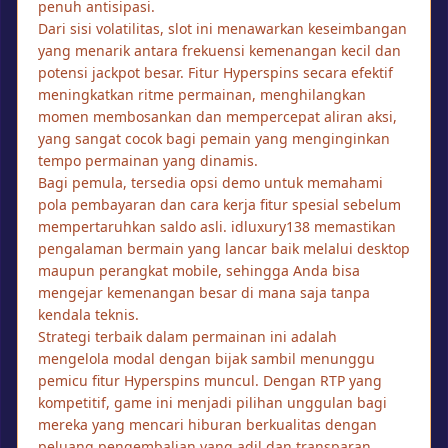
penuh antisipasi.
Dari sisi volatilitas, slot ini menawarkan keseimbangan
yang menarik antara frekuensi kemenangan kecil dan
potensi jackpot besar. Fitur Hyperspins secara efektif
meningkatkan ritme permainan, menghilangkan
momen membosankan dan mempercepat aliran aksi,
yang sangat cocok bagi pemain yang menginginkan
tempo permainan yang dinamis.
Bagi pemula, tersedia opsi demo untuk memahami
pola pembayaran dan cara kerja fitur spesial sebelum
mempertaruhkan saldo asli. idluxury138 memastikan
pengalaman bermain yang lancar baik melalui desktop
maupun perangkat mobile, sehingga Anda bisa
mengejar kemenangan besar di mana saja tanpa
kendala teknis.
Strategi terbaik dalam permainan ini adalah
mengelola modal dengan bijak sambil menunggu
pemicu fitur Hyperspins muncul. Dengan RTP yang
kompetitif, game ini menjadi pilihan unggulan bagi
mereka yang mencari hiburan berkualitas dengan
peluang pengembalian yang adil dan transparan.