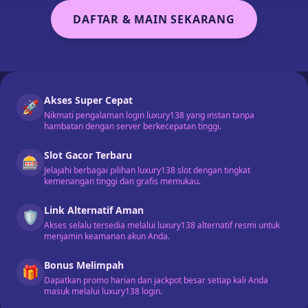
DAFTAR & MAIN SEKARANG
Akses Super Cepat
🚀
Nikmati pengalaman login luxury138 yang instan tanpa
hambatan dengan server berkecepatan tinggi.
Slot Gacor Terbaru
🎰
Jelajahi berbagai pilihan luxury138 slot dengan tingkat
kemenangan tinggi dan grafis memukau.
Link Alternatif Aman
🛡️
Akses selalu tersedia melalui luxury138 alternatif resmi untuk
menjamin keamanan akun Anda.
Bonus Melimpah
🎁
Dapatkan promo harian dan jackpot besar setiap kali Anda
masuk melalui luxury138 login.