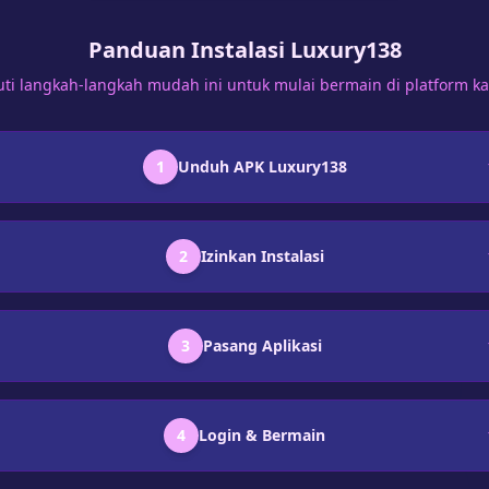
Panduan Instalasi Luxury138
uti langkah-langkah mudah ini untuk mulai bermain di platform k
1
Unduh APK Luxury138
2
Izinkan Instalasi
3
Pasang Aplikasi
4
Login & Bermain