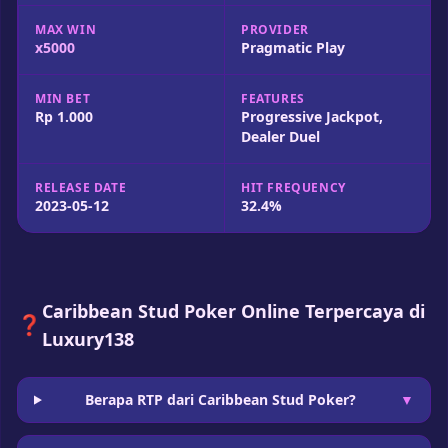
MAX WIN
PROVIDER
x5000
Pragmatic Play
MIN BET
FEATURES
Rp 1.000
Progressive Jackpot,
Dealer Duel
RELEASE DATE
HIT FREQUENCY
2023-05-12
32.4%
Caribbean Stud Poker Online Terpercaya di
❓
Luxury138
Berapa RTP dari Caribbean Stud Poker?
▼