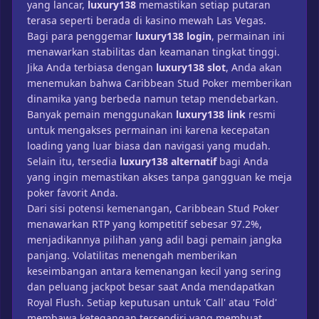
yang lancar,
luxury138
memastikan setiap putaran
terasa seperti berada di kasino mewah Las Vegas.
Bagi para penggemar
luxury138 login
, permainan ini
menawarkan stabilitas dan keamanan tingkat tinggi.
Jika Anda terbiasa dengan
luxury138 slot
, Anda akan
menemukan bahwa Caribbean Stud Poker memberikan
dinamika yang berbeda namun tetap mendebarkan.
Banyak pemain menggunakan
luxury138 link
resmi
untuk mengakses permainan ini karena kecepatan
loading yang luar biasa dan navigasi yang mudah.
Selain itu, tersedia
luxury138 alternatif
bagi Anda
yang ingin memastikan akses tanpa gangguan ke meja
poker favorit Anda.
Dari sisi potensi kemenangan, Caribbean Stud Poker
menawarkan RTP yang kompetitif sebesar 97.2%,
menjadikannya pilihan yang adil bagi pemain jangka
panjang. Volatilitas menengah memberikan
keseimbangan antara kemenangan kecil yang sering
dan peluang jackpot besar saat Anda mendapatkan
Royal Flush. Setiap keputusan untuk 'Call' atau 'Fold'
membawa ketegangan tersendiri yang membuat