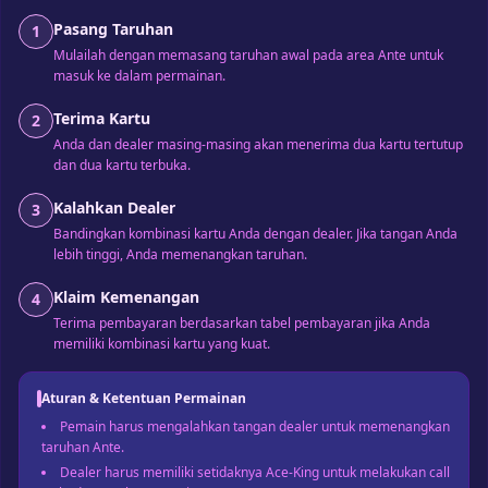
Pasang Taruhan
1
Mulailah dengan memasang taruhan awal pada area Ante untuk
masuk ke dalam permainan.
Terima Kartu
2
Anda dan dealer masing-masing akan menerima dua kartu tertutup
dan dua kartu terbuka.
Kalahkan Dealer
3
Bandingkan kombinasi kartu Anda dengan dealer. Jika tangan Anda
lebih tinggi, Anda memenangkan taruhan.
Klaim Kemenangan
4
Terima pembayaran berdasarkan tabel pembayaran jika Anda
memiliki kombinasi kartu yang kuat.
Aturan & Ketentuan Permainan
Pemain harus mengalahkan tangan dealer untuk memenangkan
taruhan Ante.
Dealer harus memiliki setidaknya Ace-King untuk melakukan call