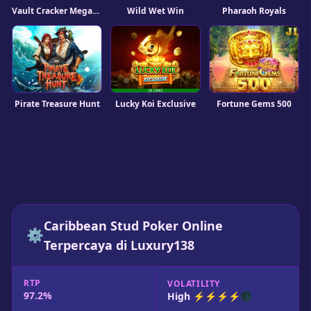
Vault Cracker Megaways
Wild Wet Win
Pharaoh Royals
Pirate Treasure Hunt
Lucky Koi Exclusive
Fortune Gems 500
Caribbean Stud Poker Online
⚙️
Terpercaya di Luxury138
RTP
VOLATILITY
97.2%
High ⚡⚡⚡⚡🌑