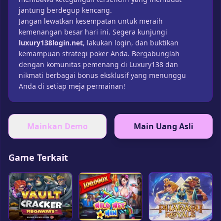
jantung berdegup kencang.
Jangan lewatkan kesempatan untuk meraih
kemenangan besar hari ini. Segera kunjungi
luxury138login.net
, lakukan login, dan buktikan
kemampuan strategi poker Anda. Bergabunglah
dengan komunitas pemenang di Luxury138 dan
nikmati berbagai bonus eksklusif yang menunggu
Anda di setiap meja permainan!
Mainkan Demo
Main Uang Asli
Game Terkait